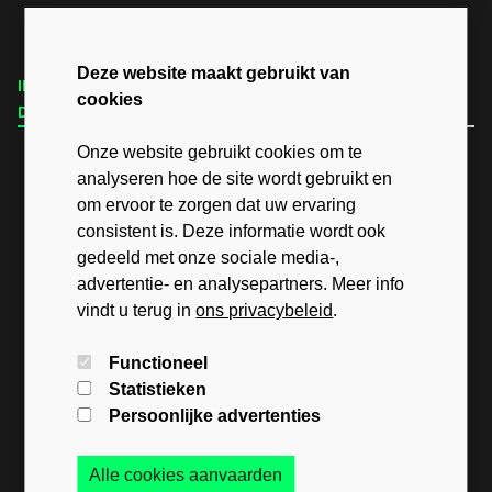
Deze website maakt gebruikt van
IK ZOEK MIJN
IK VERKOOP MIJN HUIDIGE
cookies
DROOMWONING
WONING
Onze website gebruikt cookies om te
analyseren hoe de site wordt gebruikt en
om ervoor te zorgen dat uw ervaring
consistent is. Deze informatie wordt ook
gedeeld met onze sociale media-,
advertentie- en analysepartners. Meer info
vindt u terug in
ons privacybeleid
.
Immo-store bv
Functioneel
Kasteelstraat 1, 1700 Dilbeek
Statistieken
Immo Derde Alg.
Persoonlijke advertenties
BE34 0019 3089 1090
Alle cookies aanvaarden