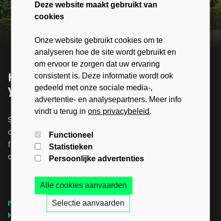
Deze website maakt gebruikt van
cookies
Onze website gebruikt cookies om te
analyseren hoe de site wordt gebruikt en
om ervoor te zorgen dat uw ervaring
Haven’t found your dream home
consistent is. Deze informatie wordt ook
yet?
gedeeld met onze sociale media-,
advertentie- en analysepartners. Meer info
vindt u terug in
ons privacybeleid
.
Stay up-to-date with the latest news, exclusive
offers, valuable insights, and inspiring stories. Sign up
Functioneel
for our newsletter today and don't miss out on
Statistieken
anything!
Persoonlijke advertenties
Alle cookies aanvaarden
I’M LOOKING FOR MY DREAM
I’M SELLING MY CURRENT
Selectie aanvaarden
HOME
HOME