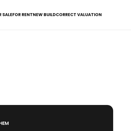
R SALE
FOR RENT
NEW BUILD
CORRECT VALUATION
HEM