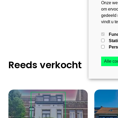
Onze web
om ervoor
gedeeld 
vindt u t
Func
Stat
Pers
Reeds verkocht
Alle c