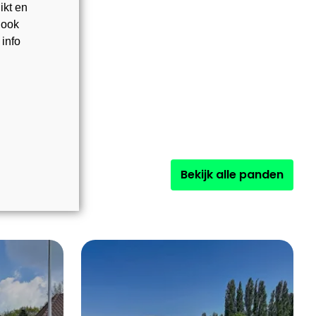
ikt en
 ook
 info
Bekijk alle panden